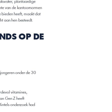
akwater, plantaardige 
ichte van de kantoornormen 
 bieden heeft, maakt dat 
cht aan hen besteedt.
NDS OP DE 
r jongeren onder de 30 
devol vitamines, 
van Gen Z heeft 
Mintels onderzoek had 