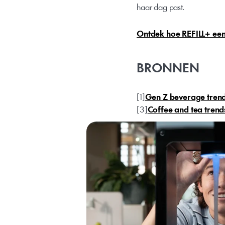
haar dag past.
Ontdek hoe REFILL+ een 
BRONNEN
[1]
Gen Z beverage tren
[3]
Coffee and tea trend