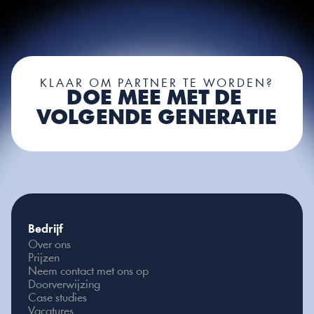
Select Language
Dutch
MENU
KLAAR OM PARTNER TE WORDEN?
DOE MEE MET DE 
VOLGENDE GENERATIE
Bedrijf
Over ons
Prijzen
Neem contact met ons op
Doorverwijzing
Case studies
Vacatures