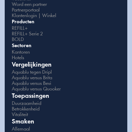
Word een partner
Partnerportaal
Klantenlogin | Winkel
Producten
REFILL+
REFILL+ Serie 2
BOLD
Sectoren
Kantoren
Hotels
Vergelijkingen
Aquablu tegen Dripl
Aquablu versus Brita
Aquablu versus Bevi
Aquablu versus Quooker
Toepassingen
Duurzaamheid
Betrokkenheid
Vitaliteit
Smaken
Allemaal