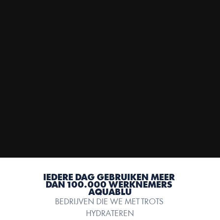
DE
REFILL+
   •   
Versterkt met vitamines, mineralen en elektrolyten
   •   
Verrijkt met heerlijke smaken
   •   
Zero sugar
   •   
Gefilterde bacteriën, verontreinigingen en microplastics
IEDERE DAG GEBRUIKEN MEER 
DAN 100.000 WERKNEMERS 
AQUABLU
BEDRIJVEN DIE WE MET TROTS 
HYDRATEREN