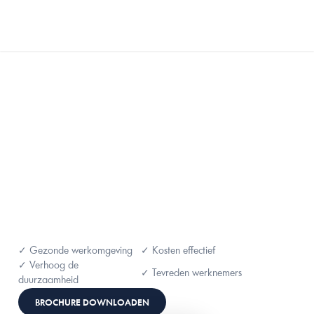
Select Language
Dutch
MENU
✓ Gezonde werkomgeving
✓ Kosten effectief
✓ Verhoog de 
✓ Tevreden werknemers
duurzaamheid
BROCHURE DOWNLOADEN