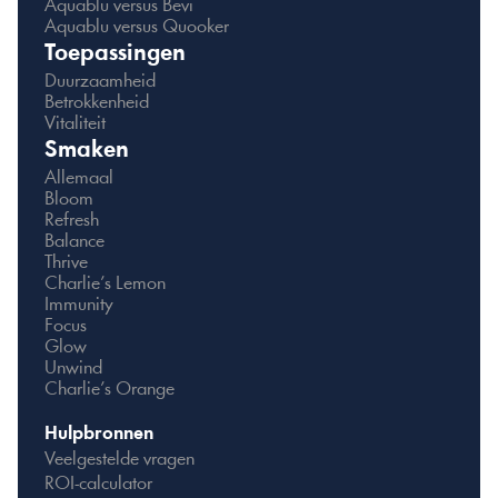
Aquablu versus Bevi
Aquablu versus Quooker
Toepassingen
Duurzaamheid
Betrokkenheid
Vitaliteit
Smaken
Allemaal
Bloom
Refresh
Balance
Thrive
Charlie’s Lemon
Immunity
Focus
Glow
Unwind
Charlie’s Orange
Hulpbronnen
Veelgestelde vragen
ROI-calculator