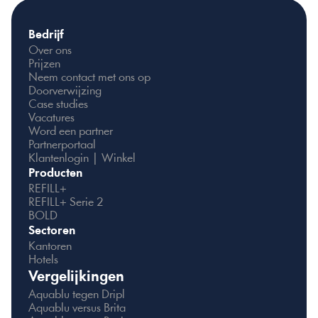
Bedrijf
Over ons
Prijzen
Neem contact met ons op
Doorverwijzing
Case studies
Vacatures
Word een partner
Partnerportaal
Klantenlogin | Winkel
Producten
REFILL+
REFILL+ Serie 2
BOLD
Sectoren
Kantoren
Hotels
Vergelijkingen
Aquablu tegen Dripl
Aquablu versus Brita