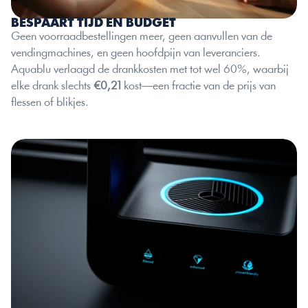
BESPAART TIJD EN BUDGET
Geen voorraadbestellingen meer, geen aanvullen van de 
vendingmachines, en geen hoofdpijn van leveranciers. 
Aquablu verlaagd de drankkosten met tot wel 60%, waarbij 
elke drank slechts 
€0,21
 kost—een fractie van de prijs van 
flessen of blikjes.