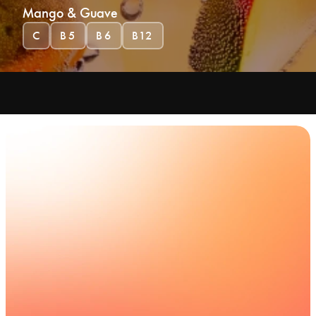
Mango & Guave
C
B5
B6
B12
Zero Sugar
Vegan
Glutenvrij
Zonder GMO-ingrediënte