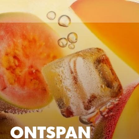
Select Language
Dutch
MENU
ONTSPAN