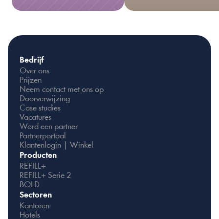
Bedrijf
Over ons
Prijzen
Neem contact met ons op
Doorverwijzing
Case studies
Vacatures
Word een partner
Partnerportaal
Klantenlogin | Winkel
Producten
REFILL+
REFILL+ Serie 2
BOLD
Sectoren
Kantoren
Hotels