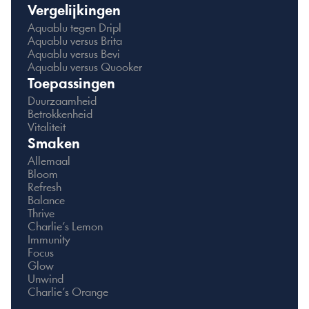
Vergelijkingen
Aquablu tegen Dripl
Aquablu versus Brita
Aquablu versus Bevi
Aquablu versus Quooker
Toepassingen
Duurzaamheid
Betrokkenheid
Vitaliteit
Smaken
Allemaal
Bloom
Refresh
Balance
Thrive
Charlie’s Lemon
Immunity
Focus
Glow
Unwind
Charlie’s Orange