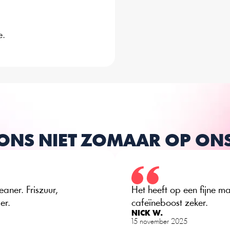
e.
ONS NIET ZOMAAR OP O
aner. Friszuur, 
Het heeft op een fijne mani
er.
cafeïneboost zeker.
NICK W.
15 november 2025