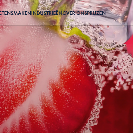
CTEN
SMAKEN
INDUSTRIEËN
OVER ONS
PRIJZEN
N
VOOR HOTELS