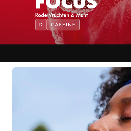
FOCUS
KANTOREN 
Slimme hydratio
SLIMME WA
Rode Vruchten & Munt
Kosten verlagen 
D
CAFEÏNE
KANTOORM
Beheer hydratio
Zero Sugar
Vegetarisch
Glutenvrij
Zonder GMO-ingredi