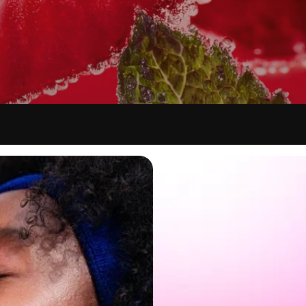
& WERKRUIMTES
HOTELS
n voor moderne werkplekken
Verhoog de ervaring van je gasten
TERDISPENSER
BANKETDRANKOPLOSSI
& Productiviteit verhogen
Beheer dranken zonder gedoe
ANAGERS
VOEDSEL- EN DRANKM
n zonder gedoe
Vereenvoudig F&B met Aquablu
ënten