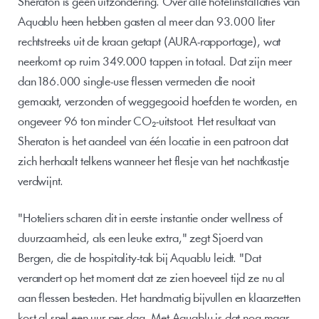
Sheraton is geen uitzondering. Over alle hotelinstallaties van 
Aquablu heen hebben gasten al meer dan 93.000 liter 
rechtstreeks uit de kraan getapt (AURA-rapportage), wat 
neerkomt op ruim 349.000 tappen in totaal. Dat zijn meer 
dan 186.000 single-use flessen vermeden die nooit 
gemaakt, verzonden of weggegooid hoefden te worden, en 
ongeveer 96 ton minder CO₂-uitstoot. Het resultaat van 
Sheraton is het aandeel van één locatie in een patroon dat 
zich herhaalt telkens wanneer het flesje van het nachtkastje 
verdwijnt.
"Hoteliers scharen dit in eerste instantie onder wellness of 
duurzaamheid, als een leuke extra," zegt Sjoerd van 
Bergen, die de hospitality-tak bij Aquablu leidt. "Dat 
verandert op het moment dat ze zien hoeveel tijd ze nu al 
aan flessen besteden. Het handmatig bijvullen en klaarzetten 
kost al snel een uur per dag. Met Aquablu is dat nog maar 