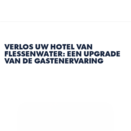
Select Language
Dutch
MENU
VERLOS UW HOTEL VAN 
FLESSENWATER: EEN UPGRADE 
VAN DE GASTENERVARING
8 min.
|
23-07-2026
Artikel Delen