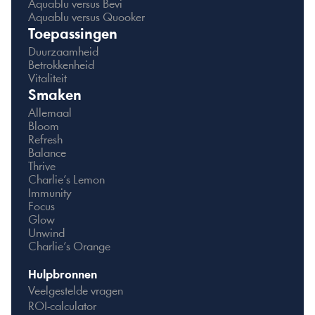
Aquablu versus Bevi
Aquablu versus Quooker
Toepassingen
Duurzaamheid
Betrokkenheid
Vitaliteit
Smaken
Allemaal
Bloom
Refresh
Balance
Thrive
Charlie’s Lemon
Immunity
Focus
Glow
Unwind
Charlie’s Orange
Hulpbronnen
Veelgestelde vragen
ROI-calculator