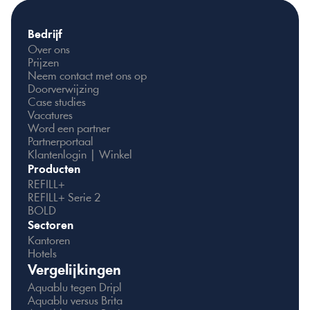
Bedrijf
Over ons
Prijzen
Neem contact met ons op
Doorverwijzing
Case studies
Vacatures
Word een partner
Partnerportaal
Klantenlogin | Winkel
Producten
REFILL+
REFILL+ Serie 2
BOLD
Sectoren
Kantoren
Hotels
Vergelijkingen
Aquablu tegen Dripl
Aquablu versus Brita