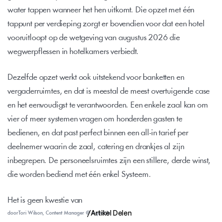
water tappen wanneer het hen uitkomt. Die opzet met één 
tappunt per verdieping zorgt er bovendien voor dat een hotel 
vooruitloopt op de wetgeving van augustus 2026 die 
wegwerpflessen in hotelkamers verbiedt.
Dezelfde opzet werkt ook uitstekend voor 
banketten en 
vergaderruimtes
, en dat is meestal de meest overtuigende case 
en het eenvoudigst te verantwoorden. Een enkele zaal kan om 
vier of meer systemen vragen om honderden gasten te 
bedienen, en dat past perfect binnen een all-in tarief per 
deelnemer waarin de zaal, catering en drankjes al zijn 
inbegrepen. De personeelsruimtes zijn een stillere, derde winst, 
die worden bediend met één enkel Systeem.
Het is geen kwestie van 
/
Artikel Delen
door
Tori Wilson, Content Manager @ Aquablu 