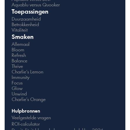
Aquablu versus Quooker
Toepassingen
Duurzaamheid
Betrokkenheid
Vitaliteit
Smaken
Allemaal
Bloom
Refresh
Balance
Thrive
Charlie’s Lemon
Immunity
Focus
Glow
Unwind
Charlie’s Orange
Hulpbronnen
Veelgestelde vragen
ROI-calculator