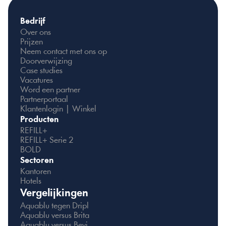
Bedrijf
Over ons
Prijzen
Neem contact met ons op
Doorverwijzing
Case studies
Vacatures
Word een partner
Partnerportaal
Klantenlogin | Winkel
Producten
REFILL+
REFILL+ Serie 2
BOLD
Sectoren
Kantoren
Hotels
Vergelijkingen
Aquablu tegen Dripl
Aquablu versus Brita
Aquablu versus Bevi