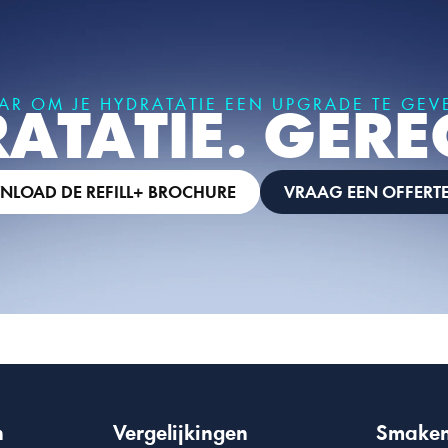
AR OM JE HYDRATATIE EEN UPGRADE TE GEV
ATATIE. GERE
LOAD DE REFILL+ BROCHURE
VRAAG EEN OFFERT
n
Vergelijkingen
Smake