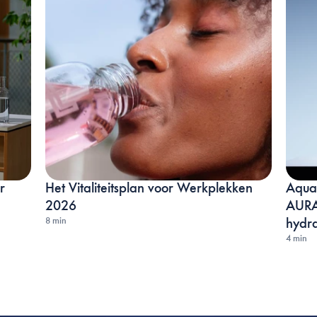
 
Het Vitaliteitsplan voor Werkplekken 
Aquab
2026
AURA:
8 min
hydra
4 min