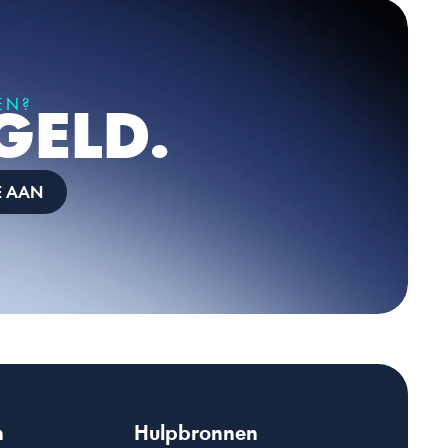
EN? 
GELD.
E AAN
n
Hulpbronnen