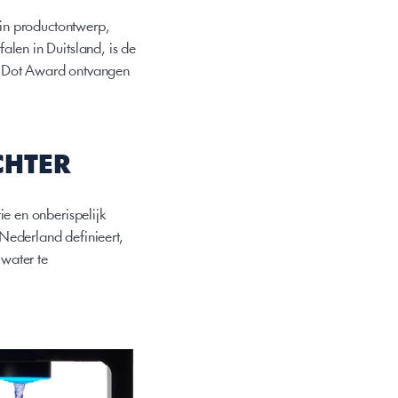
in productontwerp, 
en in Duitsland, is de 
d Dot Award ontvangen 
CHTER
 en onberispelijk 
Nederland definieert, 
water te 