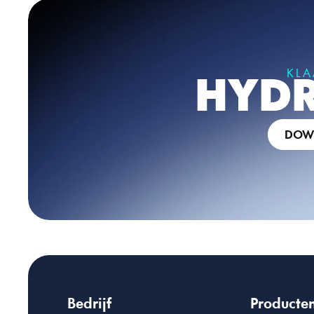
KLA
HYDR
DOWN
Bedrijf
Producte