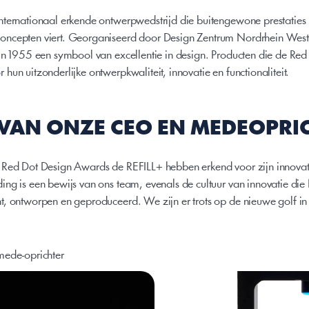
ternationaal erkende ontwerpwedstrijd die buitengewone prestaties 
ncepten viert. Georganiseerd door Design Zentrum Nordrhein Westfal
in 1955 een symbool van excellentie in design. Producten die de Re
un uitzonderlijke ontwerpkwaliteit, innovatie en functionaliteit.
AN ONZE CEO EN MEDEOPRI
Red Dot Design Awards de REFILL+ hebben erkend voor zijn innovatie
ng is een bewijs van ons team, evenals de cultuur van innovatie die 
, ontworpen en geproduceerd. We zijn er trots op de nieuwe golf in 
mede-oprichter