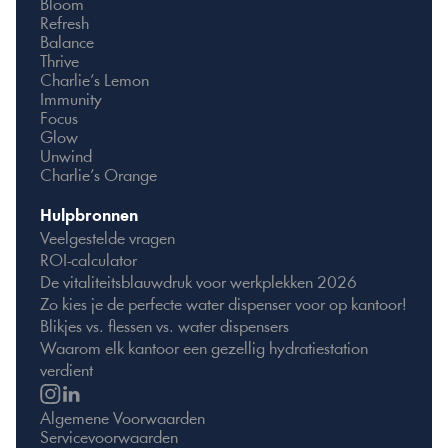
Bloom
Refresh
Balance
Thrive
Charlie’s Lemon
Immunity
Focus
Glow
Unwind
Charlie’s Orange
Hulpbronnen
Veelgestelde vragen
ROI-calculator
De vitaliteitsblauwdruk voor werkplekken 2026
Zo kies je de perfecte water dispenser voor op kantoor!
Blikjes vs. flessen vs. water dispensers
Waarom elk kantoor een gezellig hydratiestation 
verdient
Algemene Voorwaarden
Servicevoorwaarden