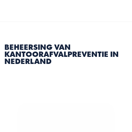
Select Language
Dutch
MENU
BEHEERSING VAN 
KANTOORAFVALPREVENTIE IN 
NEDERLAND
3 min
|
Artikel Delen