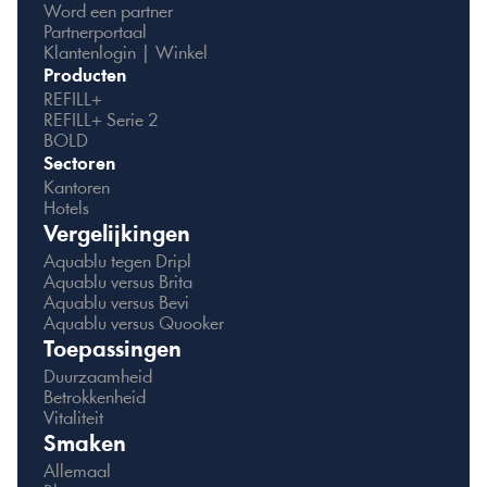
Word een partner
Partnerportaal
Klantenlogin | Winkel
Producten
REFILL+
REFILL+ Serie 2
BOLD
Sectoren
Kantoren
Hotels
Vergelijkingen
Aquablu tegen Dripl
Aquablu versus Brita
Aquablu versus Bevi
Aquablu versus Quooker
Toepassingen
Duurzaamheid
Betrokkenheid
Vitaliteit
Smaken
Allemaal