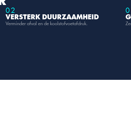
R
02
0
VERSTERK DUURZAAMHEID
G
Verminder afval en de koolstofvoetafdruk.
Ze