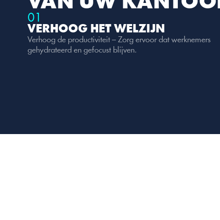
VAN UW KANTOO
01
VERHOOG HET WELZIJN
Verhoog de productiviteit – Zorg ervoor dat werknemers 
gehydrateerd en gefocust blijven.