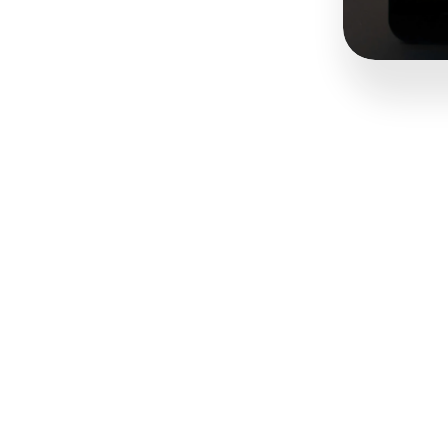
osten effectief
evreden werknemers
ET NIEUWE FAVORIET
DRANKJE VAN JE TEA