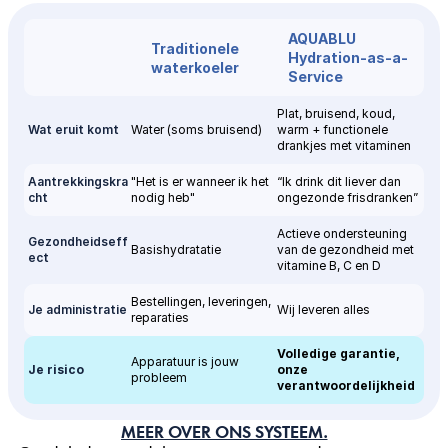
AQUABLU 
Traditionele 
Hydration-as-a-
waterkoeler
Service
Plat, bruisend, koud, 
Wat eruit komt
Water (soms bruisend)
warm + functionele 
drankjes met vitaminen
Aantrekkingskra
"Het is er wanneer ik het 
“Ik drink dit liever dan 
cht
nodig heb"
ongezonde frisdranken”
Actieve ondersteuning 
Gezondheidseff
Basishydratatie
van de gezondheid met 
ect
vitamine B, C en D
Bestellingen, leveringen, 
Je administratie
Wij leveren alles
reparaties
Volledige garantie, 
Apparatuur is jouw 
Je risico
onze 
probleem
verantwoordelijkheid
MEER OVER ONS SYSTEEM.