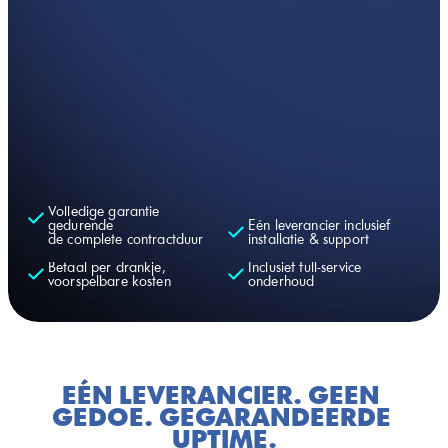
ONTDEK HYDRATATIE-ALS-EEN-
SERVICE.
Aquablu is zoveel meer dan een waterkoeler: functionele 
dranken met vitamines, bruisend en plat, warm en koud, 
en dat allemaal uit één kraan. Profiteer van volledige 
garantie tijdens de volledige contractduur. Eén leverancier 
voor alles en betaal alleen voor wat je team 
daadwerkelijk drinkt.
ONTVANG EEN OFFERTE OP MAAT
Volledige garantie 
gedurende 
Eén leverancier inclusief 
de complete contractduur
installatie & support
Betaal per drankje, 
Inclusief full-service 
voorspelbare kosten
onderhoud
EÉN LEVERANCIER. GEEN 
GEDOE. GEGARANDEERDE 
UPTIME.