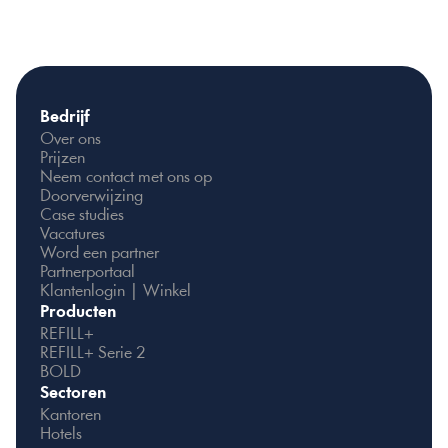
Bedrijf
Over ons
Prijzen
Neem contact met ons op
Doorverwijzing
Case studies
Vacatures
Word een partner
Partnerportaal
Klantenlogin | Winkel
Producten
REFILL+
REFILL+ Serie 2
BOLD
Sectoren
Kantoren
Hotels