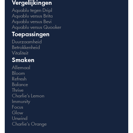
Vergelijkingen
Aquablu tegen Dripl
Aquablu versus Brita
Aquablu versus Bevi
Aquablu versus Quooker
Toepassingen
Duurzaamheid
Betrokkenheid
Vitaliteit
Smaken
Allemaal
Bloom
Refresh
Balance
Thrive
Charlie’s Lemon
Immunity
Focus
Glow
Unwind
Charlie’s Orange