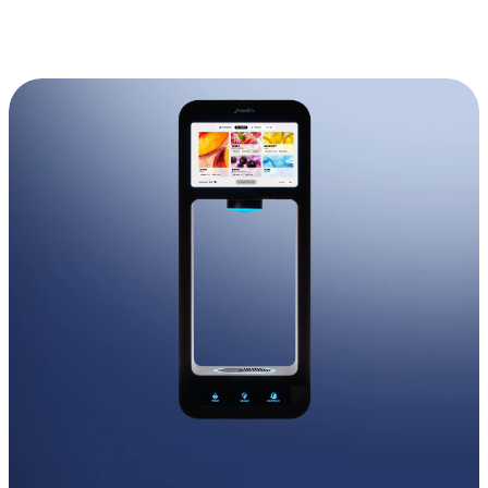
Select Language
Dutch
MENU
OP ZOEK NAAR EEN WATER DISPENSER 
VOOR OP KANTOOR?