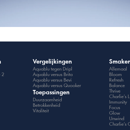
n
Vergelijkingen
Smake
Aquablu tegen Dripl
Allemaal
e 2
Aquablu versus Brita
Bloom
Aquablu versus Bevi
Refresh
Aquablu versus Quooker
Balance
Thrive
Toepassingen
Charlie’s
Duurzaamheid
Immunity
Betrokkenheid
Focus
Vitaliteit
Glow
Unwind
Charlie’s