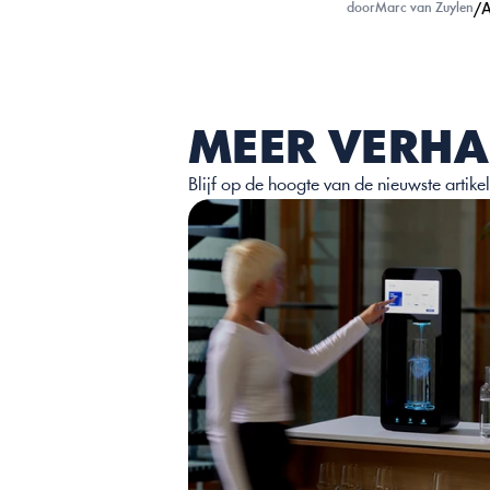
/
A
door
Marc van Zuylen
MEER VERHA
Blijf op de hoogte van de nieuwste artik