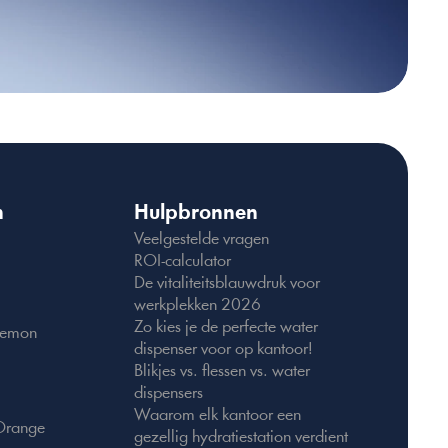
n
Hulpbronnen
Veelgestelde vragen
ROI-calculator
De vitaliteitsblauwdruk voor 
werkplekken 2026
Zo kies je de perfecte water 
 Lemon
dispenser voor op kantoor!
Blikjes vs. flessen vs. water 
dispensers
Waarom elk kantoor een 
 Orange
gezellig hydratiestation verdient