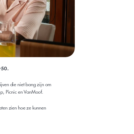
r50. 
ven die niet bang zijn om 
sp, Picnic en VanMoof.
ten zien hoe ze kunnen 