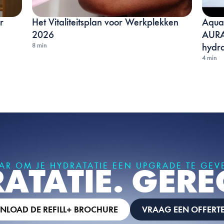
 
Het Vitaliteitsplan voor Werkplekken 
Aquab
2026
AURA:
8 min
hydra
4 min
AR OM JE HYDRATATIE EEN UPGRADE TE GEV
ATATIE. GERE
LOAD DE REFILL+ BROCHURE
VRAAG EEN OFFERT