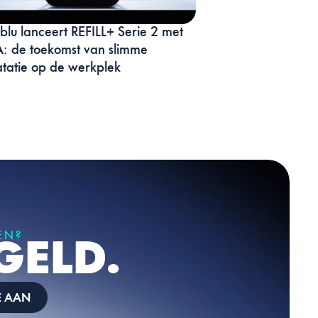
lu lanceert REFILL+ Serie 2 met 
 de toekomst van slimme 
tatie op de werkplek
EN? 
GELD.
E AAN