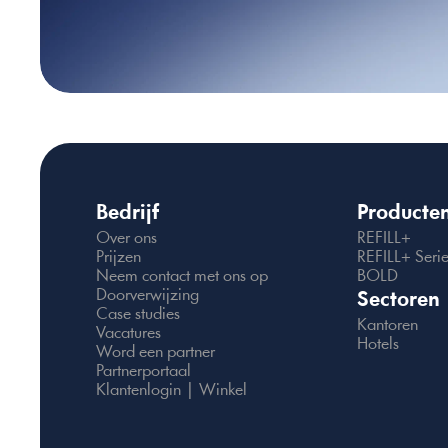
Bedrijf
Producte
Over ons
REFILL+
Prijzen
REFILL+ Seri
Neem contact met ons op
BOLD
Doorverwijzing
Sectoren
Case studies
Kantoren
Vacatures
Hotels
Word een partner
Partnerportaal
Klantenlogin | Winkel