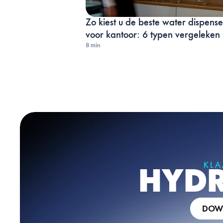
Zo kiest u de beste water dispenser
voor kantoor: 6 typen vergeleken
8 min
KLA
HYDR
DOWN