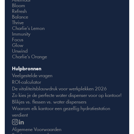
Allemaal
Bloom
Refresh
Balance
Thrive
Charlie’s Lemon
Immunity
Focus
Glow
Unwind
Charlie’s Orange
Hulpbronnen
Veelgestelde vragen
ROI-calculator
De vitaliteitsblauwdruk voor werkplekken 2026
Zo kies je de perfecte water dispenser voor op kantoor!
Blikjes vs. flessen vs. water dispensers
Waarom elk kantoor een gezellig hydratiestation 
verdient
Algemene Voorwaarden