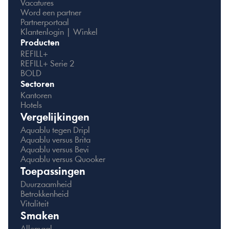
Vacatures
Word een partner
Partnerportaal
Klantenlogin | Winkel
Producten
REFILL+
REFILL+ Serie 2
BOLD
Sectoren
Kantoren
Hotels
Vergelijkingen
Aquablu tegen Dripl
Aquablu versus Brita
Aquablu versus Bevi
Aquablu versus Quooker
Toepassingen
Duurzaamheid
Betrokkenheid
Vitaliteit
Smaken