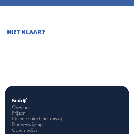
NIET KLAAR?
VRAAG EEN BROCHURE AAN
Bedrijf
Over ons
Prijzen
Neem contact met ons op
Doorverwijzing
Case studies