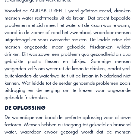
vakantiegangers als werknemers. 
Voordat de AQUABLU REFILL werd geïntroduceerd, dronken 
mensen water rechtstreeks uit de kraan. Dat bracht bepaalde 
problemen met zich mee. Het water uit de kraan was te warm, 
vooral in de zomer of rond het zwembad, waardoor mensen 
uitgedroogd en soms oververhit raakten. Dit leidde ertoe dat 
mensen ongezonde maar gekoelde frisdranken wilden 
drinken. Dit was zowel een probleem qua gezondheid als qua 
gebruikte plastic flessen en blikjes. Sommige mensen 
weigerden zelfs om water uit de kraan te drinken, omdat veel 
buitenlanders de waterkwaliteit uit de kraan in Nederland niet 
kennen. Wat leidde tot de eerder genoemde problemen zoals 
uitdroging en de neiging om te kiezen voor ongezonde 
gekoelde frisdranken.
DE OPLOSSING 
De waterdispenser bood de perfecte oplossing voor al deze 
factoren. Mensen hebben nu toegang tot gekoeld en bruisend 
water, waardoor ervoor gezorgd wordt dat de mensen 