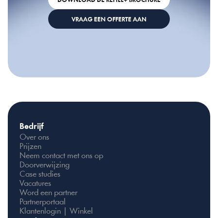
DOWNLOAD DE REFILL+ BROCHURE
VRAAG EEN OFFERTE AAN
Bedrijf
Over ons
Prijzen
Neem contact met ons op
Doorverwijzing
Case studies
Vacatures
Word een partner
Partnerportaal
Klantenlogin | Winkel