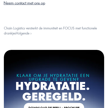
Neem contact met ons op
‹ VorigeOude tanks eruit, slimme hydration erin bij Elsto
Chain Logistics versterkt de immuniteit en FOCUS met functionele 
drankjesVolgende ›
KLAAR OM JE HYDRATATIE EEN 
UPGRADE TE GEVEN?
HYDRATATIE. 
GEREGELD.