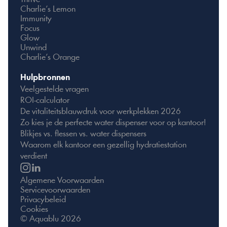
Charlie’s Lemon
Immunity
Focus
Glow
Unwind
Charlie’s Orange
Hulpbronnen
Veelgestelde vragen
ROI-calculator
De vitaliteitsblauwdruk voor werkplekken 2026
Zo kies je de perfecte water dispenser voor op kantoor!
Blikjes vs. flessen vs. water dispensers
Waarom elk kantoor een gezellig hydratiestation 
verdient
Algemene Voorwaarden
Servicevoorwaarden
Privacybeleid
Cookies
© Aquablu 2026