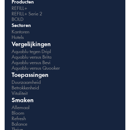
Producten
REFILL+
REFILL+ Serie 2
BOLD
Sectoren
Kantoren
Hotels
Vergelijkingen
Aquablu tegen Dripl
Aquablu versus Brita
Aquablu versus Bevi
Aquablu versus Quooker
Toepassingen
Duurzaamheid
Betrokkenheid
Vitaliteit
Smaken
Allemaal
Bloom
Refresh
Balance
Thrive