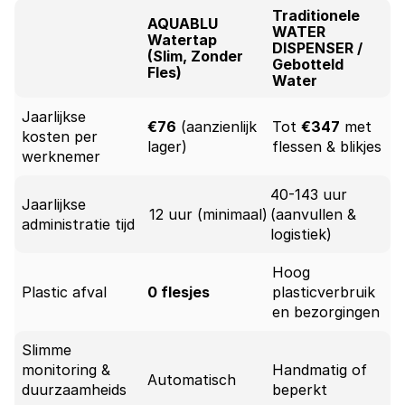
Traditionele 
AQUABLU 
WATER 
Watertap 
DISPENSER / 
(Slim, Zonder 
Gebotteld 
Fles)
Water
Jaarlijkse 
€76
 (aanzienlijk 
Tot 
€347
 met 
kosten per 
lager)
flessen & blikjes
werknemer
40-143 uur 
Jaarlijkse 
12 uur (minimaal)
(aanvullen & 
administratie tijd
logistiek)
Hoog 
Plastic afval
0 flesjes
plasticverbruik 
en bezorgingen
Slimme 
monitoring & 
Handmatig of 
Automatisch
duurzaamheids
beperkt