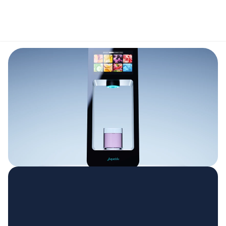
Select Language
Dutch
MENU
WATERTAP VOOR KANTOREN
EEN WATEROPLOSSING 
ZONDER FLESSEN VOOR 
JOUW WERKPLEK