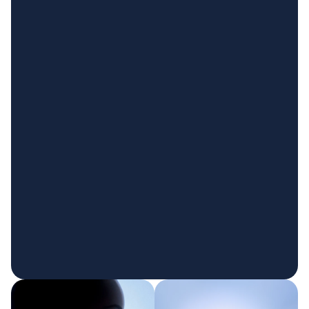
Een 
kantoorkraansysteem
 sluit direct aan op uw 
leidingwater en vervangt gebotteld water en 
traditionele dispensers.
Aquablu’s 
commerciële kraan
 levert gefilterd stil, 
gekoeld, bruisend en gearomatiseerd water 
vanuit één 
REFILL station zonder flessen
 — 
zonder leveringen, opslag of plastic afval.
Geschikt voor kantoren en commerciële ruimtes 
met 25 of meer medewerkers.
VRAAG EEN OFFERTE AAN
VRAAG EEN BROCHURE AAN