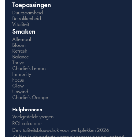
Toepassingen
Duurzaamheid
Betrokkenheid
Vitaliteit
Smaken
Allemaal
Bloom
Refresh
Balance
Thrive
Charlie’s Lemon
Immunity
Focus
Glow
Unwind
Charlie’s Orange
Hulpbronnen
Veelgestelde vragen
ROI-calculator
De vitaliteitsblauwdruk voor werkplekken 2026