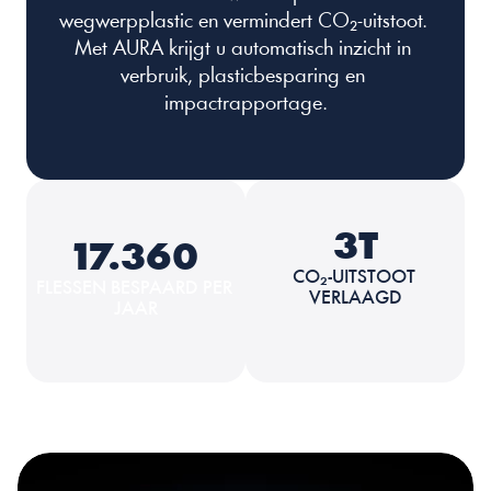
wegwerpplastic en vermindert CO₂-uitstoot. 
Met AURA krijgt u automatisch inzicht in 
verbruik, plasticbesparing en 
impactrapportage.
3T
17.360
CO₂-UITSTOOT 
FLESSEN BESPAARD PER 
VERLAAGD
JAAR