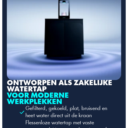
ONTWORPEN ALS ZAKELIJKE 
WATERTAP
VOOR MODERNE 
WERKPLEKKEN
Gefilterd, gekoeld, plat, bruisend en 
heet water direct uit de kraan
Flessenloze watertap met vaste 