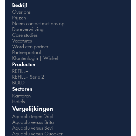
Bedrijf
Over ons
Prijzen
Neem contact met ons op
Doorverwijzing
Case studies
Vacatures
Word een partner
Partnerportaal
Klantenlogin | Winkel
Producten
REFILL+
REFILL+ Serie 2
BOLD
Sectoren
Kantoren
Hotels
Vergelijkingen
Aquablu tegen Dripl
Aquablu versus Brita
Aquablu versus Bevi
Aquablu versus Quooker