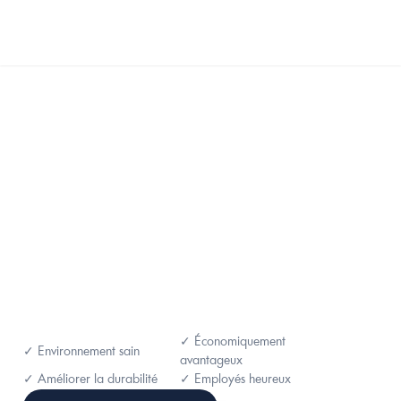
Select Language
French (France)
MENU
✓ Économiquement 
✓ Environnement sain
avantageux
✓ Améliorer la durabilité
✓ Employés heureux