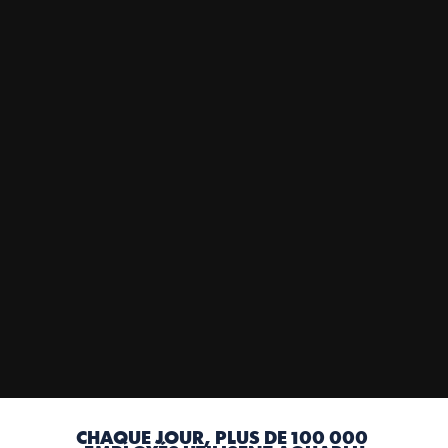
RENCONTRE
LE
REFILL+
   •   
Renforcé avec des vitamines, des minéraux et des 
électrolytes
   •   
Enrichi de saveurs délicieuses
   •   
Zero sugar
   •   
Bactéries, contaminations et microplastiques filtrés
CHAQUE JOUR, PLUS DE 100 000 