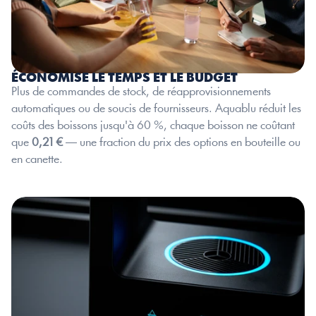
ÉCONOMISE LE TEMPS ET LE BUDGET
Plus de commandes de stock, de réapprovisionnements 
automatiques ou de soucis de fournisseurs. Aquablu réduit les 
coûts des boissons jusqu'à 60 %, chaque boisson ne coûtant 
que 
0,21 €
 — une fraction du prix des options en bouteille ou 
en canette.