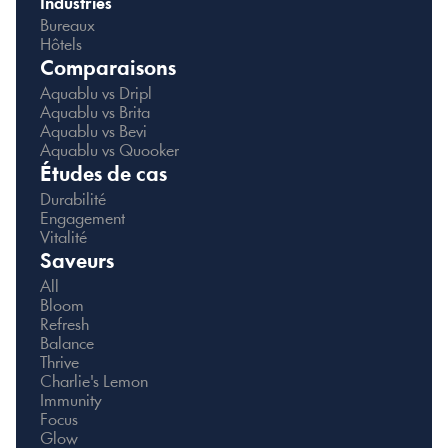
Industries
Bureaux
Hôtels
Comparaisons
Aquablu vs Dripl
Aquablu vs Brita
Aquablu vs Bevi
Aquablu vs Quooker
Études de cas
Durabilité
Engagement
Vitalité
Saveurs
All
Bloom
Refresh
Balance
Thrive
Charlie's Lemon
Immunity
Focus
Glow