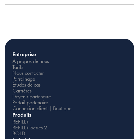
Entreprise
À propos de nous
Tarifs
Nous contacter
Parrainage
Études de cas
Carrières
Devenir partenaire
Portail partenaire
Connexion client | Boutique
Produits
REFILL+
REFILL+ Series 2
BOLD