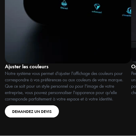
Ajuster les couleurs
Op
Notre système vous permet d'ajuster l'affichage des couleurs pour 
Pe
correspondre à vos préférences ou aux couleurs de votre marque. 
un
Que ce soit pour un style personnel ou pour l'image de votre 
po
entreprise, vous pouvez personnaliser l'apparence pour qu'elle 
ch
corresponde parfaitement à votre espace et à votre identité.
DEMANDEZ UN DEVIS