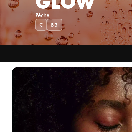
GLOW
BUREAUX & 
Hydratation inte
DISPENSEUR
Pêche
Réduire les coût
C
B3
GESTIONNA
Gérez l'hydratat
Zero Sugar
Vegetarian
Gluten Free
No GMO ingredient