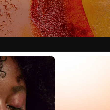
ESPACES DE TRAVAIL
HÔTELS
lligente pour des espaces de travail modernes
Élevez l'expérience de vos invités
 D'EAU INTELLIGENT
SOLUTION DE BOISSON
s et augmenter la productivité
Gérez les boissons sans aucun tr
IRES DE BUREAU
DIRECTEURS DE LA REST
ion sans aucun tracas
Rationalisez l'H&R avec Aquablu
s