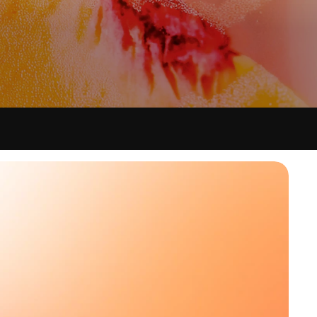
 BANQUET
acas
AURATION ET DES BOISSONS