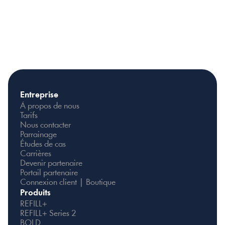
DEMANDEZ UN DEVIS
Entreprise
À propos de nous
Tarifs
Nous contacter
Parrainage
Études de cas
Carrières
Devenir partenaire
Portail partenaire
Connexion client | Boutique
Produits
REFILL+
REFILL+ Series 2
BOLD