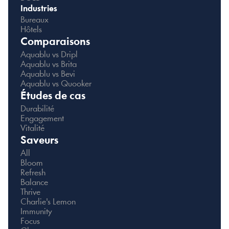
Industries
Bureaux
Hôtels
Comparaisons
Aquablu vs Dripl
Aquablu vs Brita
Aquablu vs Bevi
Aquablu vs Quooker
Études de cas
Durabilité
Engagement
Vitalité
Saveurs
All
Bloom
Refresh
Balance
Thrive
Charlie's Lemon
Immunity
Focus