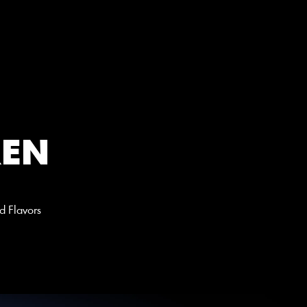
Select Language
German (Germany)
MENÜ
EN 
 Flavors 