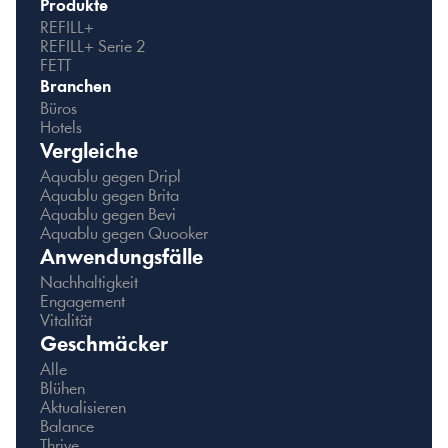
Produkte
REFILL+
REFILL+ Serie 2
FETT
Branchen
Büros
Hotels
Vergleiche
Aquablu gegen Dripl
Aquablu gegen Brita
Aquablu gegen Bevi
Aquablu gegen Quooker
Anwendungsfälle
Nachhaltigkeit
Engagement
Vitalität
Geschmäcker
Alle
Blühen
Aktualisieren
Balance
Thrive