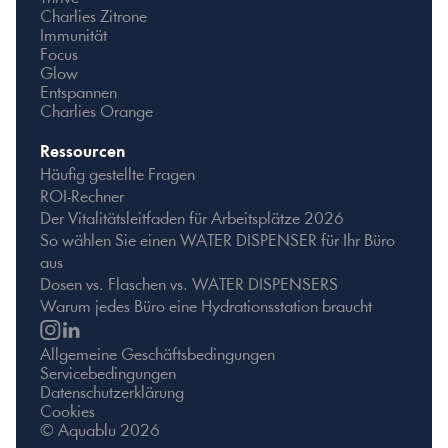
Charlies Zitrone
Immunität
Focus
Glow
Entspannen
Charlies Orange
Ressourcen
Häufig gestellte Fragen
ROI-Rechner
Der Vitalitätsleitfaden für Arbeitsplätze 2026
So wählen Sie einen WATER DISPENSER für Ihr Büro 
aus
Dosen vs. Flaschen vs. WATER DISPENSERS
Warum jedes Büro eine Hydrationsstation braucht
Allgemeine Geschäftsbedingungen
Servicebedingungen
Datenschutzerklärung
Cookies
© Aquablu 2026