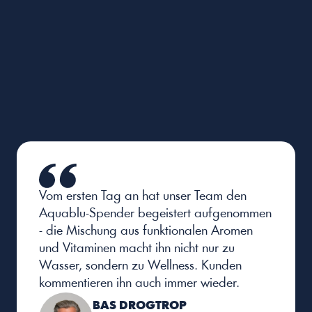
bewertet.
NPS 90
BRANCHENFÜHRENDE KUNDENBINDUNG
Unsere Kundinnen und Kunden kommen immer 
wieder zurück und empfehlen Aquablu von sich aus 
weiter. Solche Loyalität entsteht durch ein 
durchgängig gutes Produkt und einen verlässlichen 
Service.
Vom ersten Tag an hat unser Team den 
Aquablu-Spender begeistert aufgenommen 
- die Mischung aus funktionalen Aromen 
und Vitaminen macht ihn nicht nur zu 
Wasser, sondern zu Wellness. Kunden 
kommentieren ihn auch immer wieder.
BAS DROGTROP