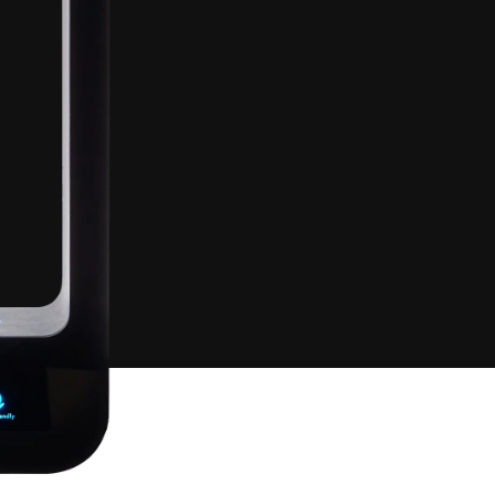
   •   
Zero Sugar
   •   
Filtert Bakterien, Ve