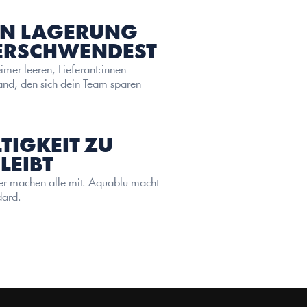
AN LAGERUNG 
VERSCHWENDEST
imer leeren, Lieferant:innen 
nd, den sich dein Team sparen 
IGKEIT ZU 
LEIBT
her machen alle mit. Aquablu macht 
dard.