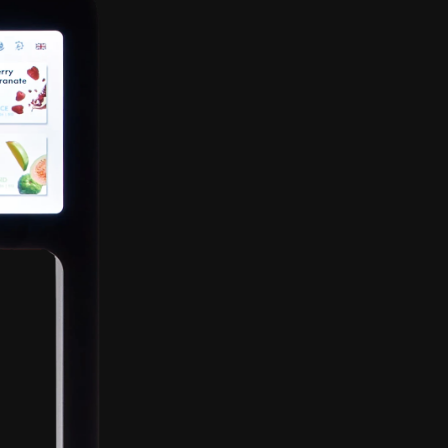
LERN
R
   •   
Angereichert mit Vita
   •   
Verfeinert mit leckere