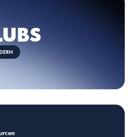
LUBS
DERN
urcen