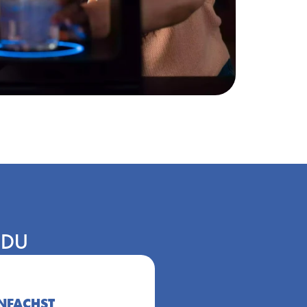
 DU
NFACHST