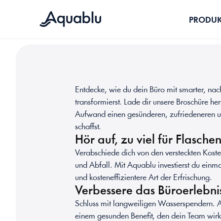
PRODUK
Entdecke, wie du dein Büro mit smarter, nach
transformierst. Lade dir unsere Broschüre he
Aufwand einen gesünderen, zufriedeneren un
schaffst.
Hör auf, zu viel für Flasch
Verabschiede dich von den versteckten Kosten
und Abfall. Mit Aquablu investierst du einma
und kosteneffizientere Art der Erfrischung.
Verbessere das Büroerlebni
Schluss mit langweiligen Wasserspendern. A
einem gesunden Benefit, den dein Team wirk
FÜR BÜROS