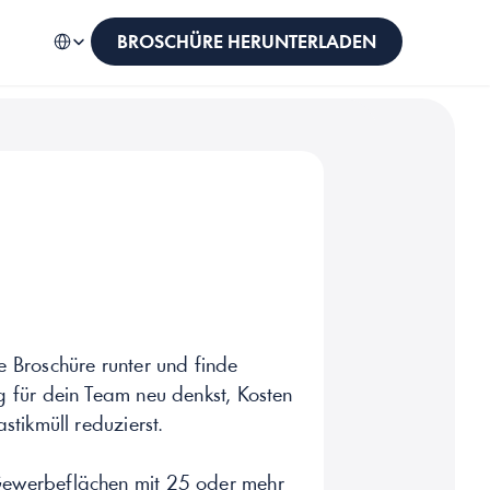
Select Language
German (Germany)
BROSCHÜRE HERUNTERLADEN
e Broschüre runter und finde 
g für dein Team neu denkst, Kosten 
astikmüll reduzierst.
Gewerbeflächen mit 25 oder mehr 