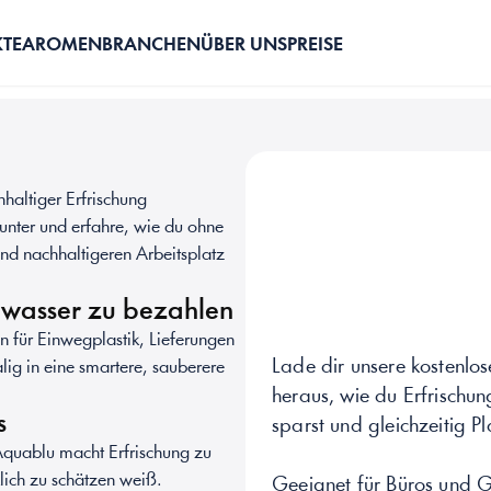
TE
AROMEN
BRANCHEN
ÜBER UNS
PREISE
haltiger Erfrischung 
runter und erfahre, wie du ohne 
d nachhaltigeren Arbeitsplatz 
enwasser zu bezahlen
 für Einwegplastik, Lieferungen 
Lade dir unsere kostenlos
lig in eine smartere, sauberere 
heraus, wie du Erfrischun
s
sparst und gleichzeitig Pl
quablu macht Erfrischung zu 
lich zu schätzen weiß.
FÜR HOTELS
Geeignet für Büros und 