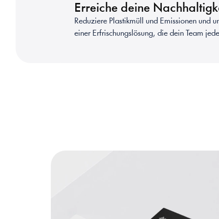
BÜROS & AR
Erreiche deine Nachhaltigke
Intelligente Hyd
Reduziere Plastikmüll und Emissionen und un
SCHLAUEN 
einer Erfrischungslösung, die dein Team jede
Kosten senken & 
BÜROMANA
Die Hydration m