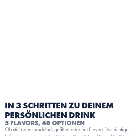
MESSBAR NACHHALTIGER
Sag Flaschen endgültig Lebewohl. Tracke CO₂-Ersparnisse, 
Plastikreduktion und Trinkverhalten mit deinem 
maßgeschneiderten Impact-Report.
IN 3 SCHRITTEN ZU DEINEM 
PERSÖNLICHEN DRINK
5 FLAVORS, 48 OPTIONEN
Ob still oder sprudelnd, gefiltert oder mit Flavor: Das richtige 