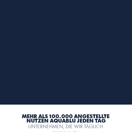
LERNE DEN
REFILL+
KENNEN
   •   
Angereichert mit Vitaminen, Mineralstoffen und 
Elektrolyten
   •   
Verfeinert mit leckeren Flavors
   •   
Zero Sugar
   •   
Filtert Bakterien, Verunreinigungen und Mikroplastik
MEHR ALS 100.000 ANGESTELLTE 
NUTZEN AQUABLU JEDEN TAG
UNTERNEHMEN, DIE WIR TÄGLICH 