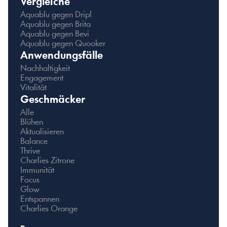
Vergleiche
Aquablu gegen Dripl
Aquablu gegen Brita
Aquablu gegen Bevi
Aquablu gegen Quooker
Anwendungsfälle
Nachhaltigkeit
Engagement
Vitalität
Geschmäcker
Alle
Blühen
Aktualisieren
Balance
Thrive
Charlies Zitrone
Immunität
Focus
Glow
Entspannen
Charlies Orange