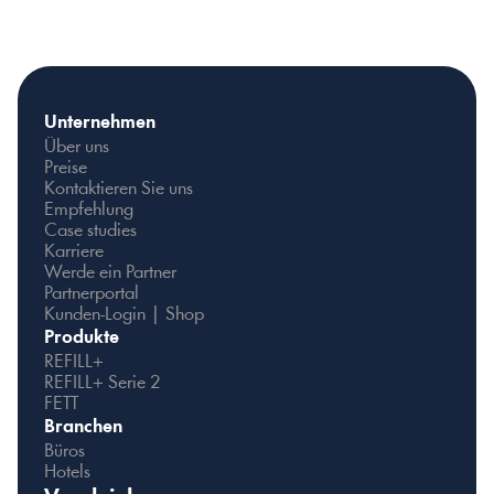
Unternehmen
Über uns
Preise
Kontaktieren Sie uns
BEREIT, AQUABLU AUSZUPROBIEREN?
Empfehlung
Case studies
Karriere
Werde ein Partner
Partnerportal
Kunden-Login | Shop
Produkte
REFILL+
REFILL+ Serie 2
FETT
Branchen
Büros
Hotels