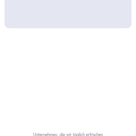
Vorname
Nachname
E-Mail
Absenden
Unternehmen, die wir täglich erfrischen