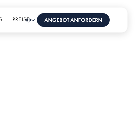
Select Language
S
PREISE
German (Germany)
ANGEBOT ANFORDERN